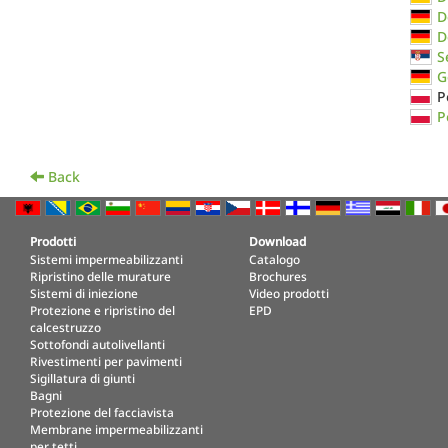
D
D
S
G
P
P
Back
Prodotti
Download
Sistemi impermeabilizzanti
Catalogo
Ripristino delle murature
Brochures
Sistemi di iniezione
Video prodotti
Protezione e ripristino del
EPD
calcestruzzo
Sottofondi autolivellanti
Rivestimenti per pavimenti
Sigillatura di giunti
Bagni
Protezione del facciavista
Membrane impermeabilizzanti
per tetti