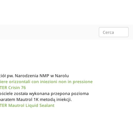
ciół pw. Narodzenia NMP w Narolu
iere orizzontali con iniezioni non in pressione
ER Crisin 76
ościele została wykonana przepona pozioma
aratem Mautrol 1K metodą iniekcji.
TER Mautrol Liquid Sealant