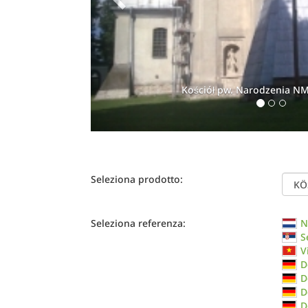
Kościół pw. Narodzenia N
Seleziona prodotto:
Seleziona referenza:
N
S
V
D
D
D
D