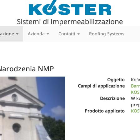
cazione
Azienda
Contatti
Roofing Systems
, Narodzenia NMP
Next
Oggetto
Koś
Campi di applicazione
Barr
KÖST
Descrizione
W k
prep
Prodotto applicato
KÖS