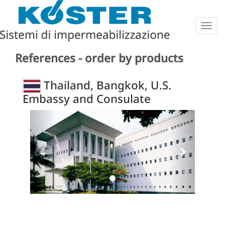
Togg
navig
References - order by products
Thailand, Bangkok, U.S.
Embassy and Consulate
Previous
Next