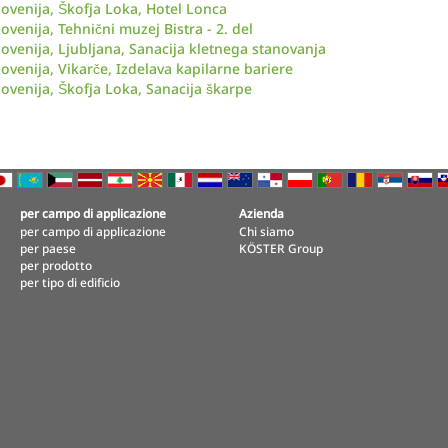
lovenija, Škofja Loka, Hotel Lonca
lovenija, Tehnični muzej Bistra - 2. del
lovenija, Ljubljana, Sanacija kletnega stanovanja
lovenija, Vikarče, Izdelava kapilarne bariere
lovenija, Škofja Loka, Sanacija škarpe
per campo di applicazione
Azienda
per campo di applicazione
Chi siamo
per paese
KÖSTER Group
per prodotto
per tipo di edificio