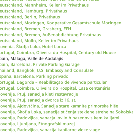
eutschland, Mannheim, Keller im Privathaus
eutschland, Hamburg, Privathaus
eutschland, Berlin, Privathaus
eutschland, Moringen, Kooperative Gesamtschule Moringen
eutschland, Bremen, Grasberg, EFH
eutschland, Bremen, Außenabdichtung Privathaus
eutschland, Mölln, Keller im Privathaus
lovenia, Škofja Loka, Hotel Lonca
ortugal, Coimbra, Oliveira do Hospital, Century old House
pain, Málaga, Valle de Abdalajís
pain, Barcelona, Private Parking Garage
hailand, Bangkok, U.S. Embassy and Consulate
spaña, Barcelona, Parking privado
ortugal, Dagorda – Reabilitação de vivenda particular
ortugal, Coimbra, Oliveira do Hospital, Casa centenária
lovenija, Ptuj, sanacija kleti restavracije
lovenija, Ptuj, sanacija dvorca iz 16. st.
lovenija, Ajdovščina, Sanacija stare kamnite primorske hiše
lovenija, Škofja Loka, sanacija stičenja steklene strehe na Sokol
lovenija, Radovljica, sanacja lovilnih bazenov s kemikalijami
lovenija, Ljubljana, Etnografski muzej
lovenija, Radovljica, sanacija kapilarne vleke vlage