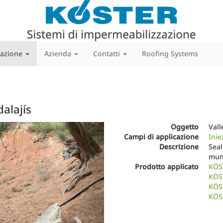
cazione
Azienda
Contatti
Roofing Systems
alajís
Next
Oggetto
Vall
Campi di applicazione
Inie
Descrizione
Seal
muni
Prodotto applicato
KÖS
KÖS
KÖS
KÖST