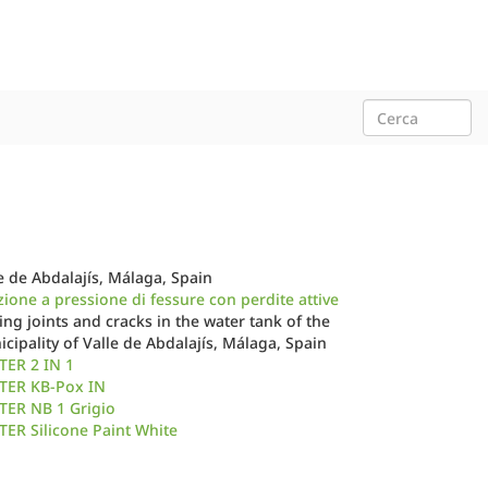
e de Abdalajís, Málaga, Spain
zione a pressione di fessure con perdite attive
ing joints and cracks in the water tank of the
cipality of Valle de Abdalajís, Málaga, Spain
TER 2 IN 1
TER KB-Pox IN
TER NB 1 Grigio
ER Silicone Paint White