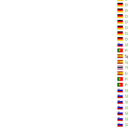
D
D
D
D
D
D
D
S
P
S
S
T
E
P
P
S
S
S
S
S
S
S