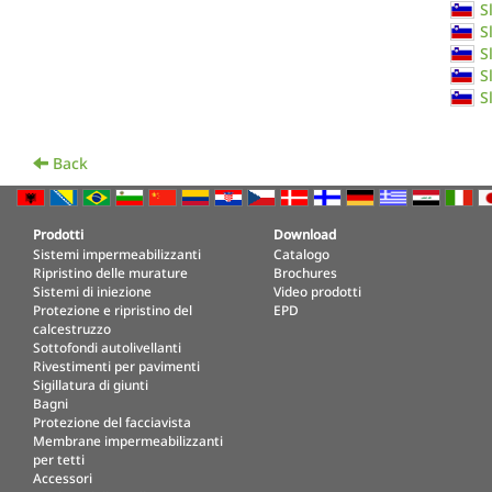
S
S
S
S
S
Back
Prodotti
Download
Sistemi impermeabilizzanti
Catalogo
Ripristino delle murature
Brochures
Sistemi di iniezione
Video prodotti
Protezione e ripristino del
EPD
calcestruzzo
Sottofondi autolivellanti
Rivestimenti per pavimenti
Sigillatura di giunti
Bagni
Protezione del facciavista
Membrane impermeabilizzanti
per tetti
Accessori