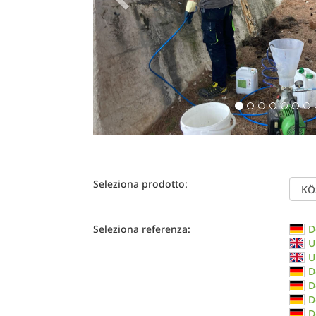
Seleziona prodotto:
Seleziona referenza:
D
U
U
D
D
D
D