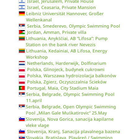
Israel, Jerusalem, Private House
Israel, Ceasaria, Private Mansion
Leibniz Universität Hannover, Großer
Wellenkanal
Serbia, Smederevo, Olympic Swimming Pool
Jordan, Amman, Private villa
Lithuania, Anykščiai, AB “Lifosa”: Pump
Station on the bank river Nevezis
Lithuania, Kedainiai, AB Lifosa, Energy
Workshop
Netherlands, Harderwijk, Dolfinarium
Polska, Glinojeck, budynek cukrowni
Polska, Warszawa hydroizolacja balkonów
Polska, Zgierz, Oczyszczalnia Ścieków
Portugal, Maia, City Stadium Maia
Serbia, Belgrade, Olympic Swimming Pool
11.april
Serbia, Belgrade, Open Olympic Swimming
Pool „Milan Gale Muškatirovic“ 25.May
Slovenija, Nova Gorica, sanacija kapilarne
vleke vlage
Slovenija, Kranj, Sanacija plavalnega bazena
Slovakia, Bratislava, Plaváreň / Swimming