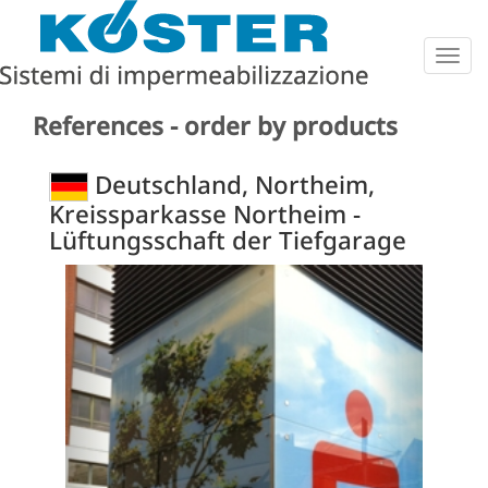
Togg
navig
References - order by products
Deutschland, Northeim,
Kreissparkasse Northeim -
Lüftungsschaft der Tiefgarage
Previous
Next