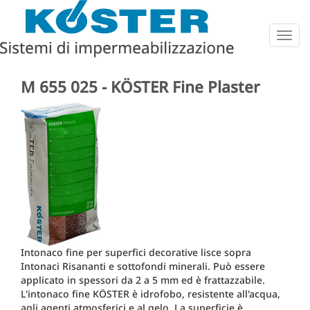
Togg
navig
M 655 025 - KÖSTER Fine Plaster
Intonaco fine per superfici decorative lisce sopra
Intonaci Risananti e sottofondi minerali. Può essere
applicato in spessori da 2 a 5 mm ed è frattazzabile.
L'intonaco fine KÖSTER è idrofobo, resistente all'acqua,
agli agenti atmosferici e al gelo. La superficie è