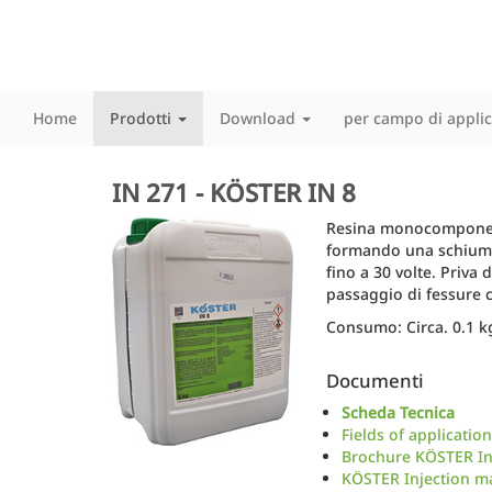
Home
Prodotti
Download
per campo di appli
IN 271 - KÖSTER IN 8
Resina monocomponente
formando una schiuma 
fino a 30 volte. Priva 
passaggio di fessure c
Consumo: Circa. 0.1 k
Documenti
Scheda Tecnica
Fields of applicatio
Brochure KÖSTER In
KÖSTER Injection ma