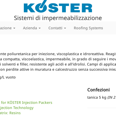
cazione
Azienda
Contatti
Roofing Systems
 poliuretanica per iniezione, viscoplastica e idroreattiva. Reag
compatta, viscoelastica, impermeabile, in grado di seguire i mov
di solventi e filler, resistente agli acidi e all'idrolisi. Campi di ap
on perdite attive in muratura e calcestruzzo senza successiva iniez
g/L vuoto
Confezioni
tanica 5 kg
(IN 2
n for KÖSTER Injection Packers
jection Technology
trix: Resins