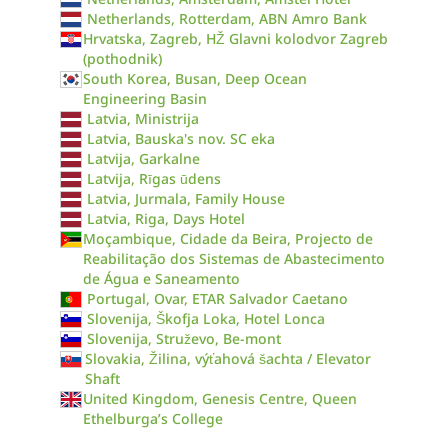
Netherlands, Rotterdam, ABN Amro Bank
Hrvatska, Zagreb, HŽ Glavni kolodvor Zagreb
(pothodnik)
South Korea, Busan, Deep Ocean
Engineering Basin
Latvia, Ministrija
Latvia, Bauska's nov. SC eka
Latvija, Garkalne
Latvija, Rīgas ūdens
Latvia, Jurmala, Family House
Latvia, Riga, Days Hotel
Moçambique, Cidade da Beira, Projecto de
Reabilitação dos Sistemas de Abastecimento
de Água e Saneamento
Portugal, Ovar, ETAR Salvador Caetano
Slovenija, Škofja Loka, Hotel Lonca
Slovenija, Struževo, Be-mont
Slovakia, Žilina, výťahová šachta / Elevator
Shaft
United Kingdom, Genesis Centre, Queen
Ethelburga’s College