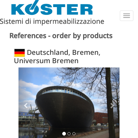
Togg
navig
References - order by products
Deutschland, Bremen,
Universum Bremen
Previous
Next