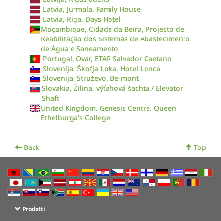
Latvia, Jurmala, Family House
Latvia, Riga, Days Hotel
Moçambique, Cidade da Beira, Projecto de
Reabilitação dos Sistemas de Abastecimento
de Água e Saneamento
Portugal, Ovar, ETAR Salvador Caetano
Slovenija, Škofja Loka, Hotel Lonca
Slovenija, Struževo, Be-mont
Slovakia, Žilina, výťahová šachta / Elevator
Shaft
United Kingdom, Genesis Centre, Queen
Ethelburga’s College
Back
Top
Prodotti