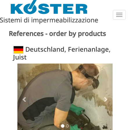
Togg
navig
References - order by products
Deutschland, Ferienanlage,
Juist
Previous
Next