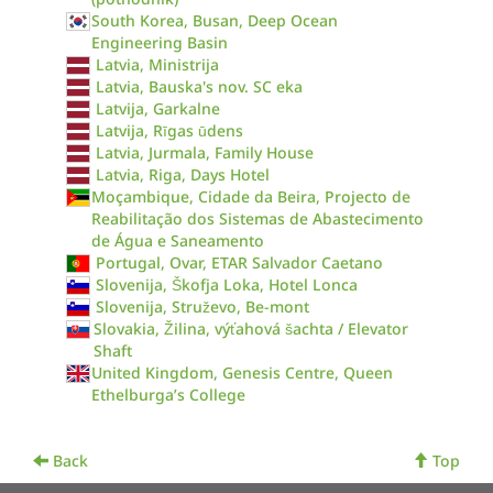
South Korea, Busan, Deep Ocean
Engineering Basin
Latvia, Ministrija
Latvia, Bauska's nov. SC eka
Latvija, Garkalne
Latvija, Rīgas ūdens
Latvia, Jurmala, Family House
Latvia, Riga, Days Hotel
Moçambique, Cidade da Beira, Projecto de
Reabilitação dos Sistemas de Abastecimento
de Água e Saneamento
Portugal, Ovar, ETAR Salvador Caetano
Slovenija, Škofja Loka, Hotel Lonca
Slovenija, Struževo, Be-mont
Slovakia, Žilina, výťahová šachta / Elevator
Shaft
United Kingdom, Genesis Centre, Queen
Ethelburga’s College
Back
Top