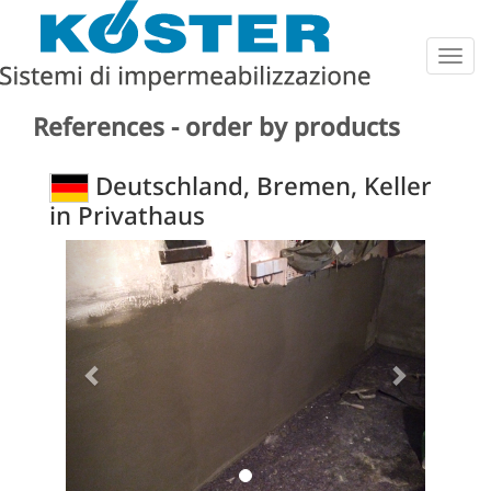
Togg
navig
References - order by products
Deutschland, Bremen, Keller
in Privathaus
Previous
Next