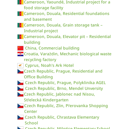
Cameroon, Yaoundé, Industrial project for a
food storage facility
Cameroon, Douala, Residential foundations
and basement
Cameroon, Douala, Grain storage tank –
Industrial project
Cameroon, Douala, Elevator pit – Residential
building
China, Commercial building
Croatia, Varaždin, Mechanic biological waste
recycling factory
Cyprus, Noah's Ark Hotel
Czech Republic, Prague, Residential and
Office Building
Czech Republic, Prague, Polyklinika AGEL
Czech Republic, Brno, Mendel Unversity
Czech Republic, Jablonec nad Nisou,
Střelecká Kindergarten
Czech Republic, Zlin, Přerovanka Shopping
Center
Czech Republic, Chrastava Elementary
School
Czech Republic, Milotice Elementary School