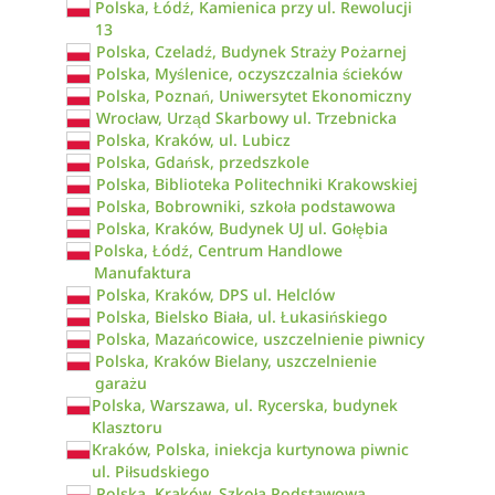
Polska, Łódź, Kamienica przy ul. Rewolucji
13
Polska, Czeladź, Budynek Straży Pożarnej
Polska, Myślenice, oczyszczalnia ścieków
Polska, Poznań, Uniwersytet Ekonomiczny
Wrocław, Urząd Skarbowy ul. Trzebnicka
Polska, Kraków, ul. Lubicz
Polska, Gdańsk, przedszkole
Polska, Biblioteka Politechniki Krakowskiej
Polska, Bobrowniki, szkoła podstawowa
Polska, Kraków, Budynek UJ ul. Gołębia
Polska, Łódź, Centrum Handlowe
Manufaktura
Polska, Kraków, DPS ul. Helclów
Polska, Bielsko Biała, ul. Łukasińskiego
Polska, Mazańcowice, uszczelnienie piwnicy
Polska, Kraków Bielany, uszczelnienie
garażu
Polska, Warszawa, ul. Rycerska, budynek
Klasztoru
Kraków, Polska, iniekcja kurtynowa piwnic
ul. Piłsudskiego
Polska, Kraków, Szkoła Podstawowa