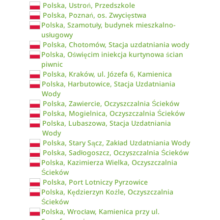
Polska, Ustroń, Przedszkole
Polska, Poznań, os. Zwycięstwa
Polska, Szamotuły, budynek mieszkalno-
usługowy
Polska, Chotomów, Stacja uzdatniania wody
Polska, Oświęcim iniekcja kurtynowa ścian
piwnic
Polska, Kraków, ul. Józefa 6, Kamienica
Polska, Harbutowice, Stacja Uzdatniania
Wody
Polska, Zawiercie, Oczyszczalnia Ścieków
Polska, Mogielnica, Oczyszczalnia Ścieków
Polska, Lubaszowa, Stacja Uzdatniania
Wody
Polska, Stary Sącz, Zakład Uzdatniania Wody
Polska, Sadłogoszcz, Oczyszczalnia Ścieków
Polska, Kazimierza Wielka, Oczyszczalnia
Ścieków
Polska, Port Lotniczy Pyrzowice
Polska, Kędzierzyn Koźle, Oczyszczalnia
Ścieków
Polska, Wrocław, Kamienica przy ul.